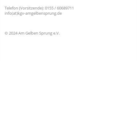
Telefon (Vorsitzende): 0155 / 60689711
info(at)kgv-amgelbensprung.de
© 2024 Am Gelben Sprung e.V.