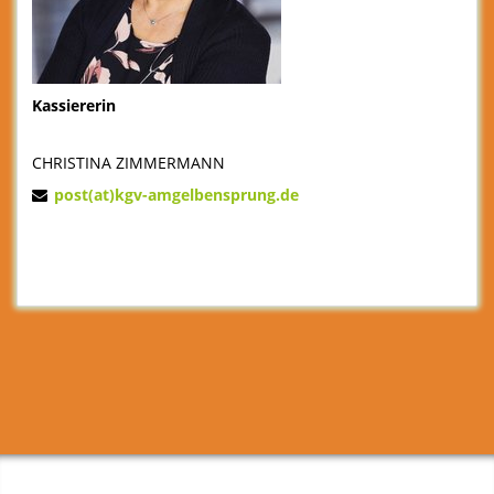
Kassiererin
CHRISTINA ZIMMERMANN
post(at)kgv-amgelbensprung.de